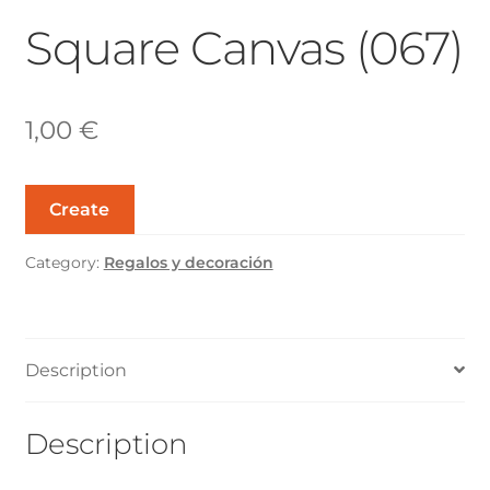
Square Canvas (067)
Página de ejemplo
Tienda
1,00
€
Create
Category:
Regalos y decoración
Description
Description